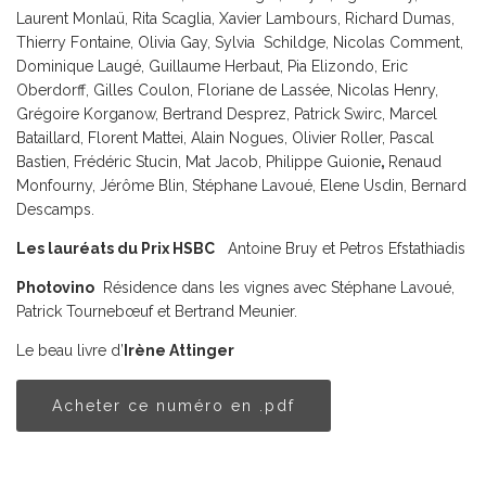
Laurent Monlaü, Rita Scaglia, Xavier Lambours, Richard Dumas,
Thierry Fontaine, Olivia Gay, Sylvia Schildge, Nicolas Comment,
Dominique Laugé, Guillaume Herbaut, Pia Elizondo, Eric
Oberdorff, Gilles Coulon, Floriane de Lassée, Nicolas Henry,
Grégoire Korganow, Bertrand Desprez, Patrick Swirc, Marcel
Bataillard, Florent Mattei, Alain Nogues, Olivier Roller, Pascal
Bastien, Frédéric Stucin, Mat Jacob, Philippe Guionie
,
Renaud
Monfourny, Jérôme Blin, Stéphane Lavoué, Elene Usdin, Bernard
Descamps.
Les lauréats du Prix HSBC
Antoine Bruy et Petros Efstathiadis
Photovino
Résidence dans les vignes avec Stéphane Lavoué,
Patrick Tournebœuf et Bertrand Meunier.
Le beau livre d’
Irène Attinger
Acheter ce numéro en .pdf