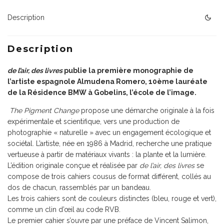
"
Almudena
Description
Romero
Description
de l’air, des livres
publie la première monographie de
l’artiste espagnole Almudena Romero, 10ème lauréate
de la Résidence BMW à Gobelins, l’école de l’image.
The Pigment Change
propose une démarche originale à la fois
expérimentale et scientifique, vers une production de
photographie « naturelle » avec un engagement écologique et
sociétal. L’artiste, née en 1986 à Madrid, recherche une pratique
vertueuse à partir de matériaux vivants : la plante et la lumière.
L’édition originale conçue et réalisée par
de l’air, des livres
se
compose de trois cahiers cousus de format différent, collés au
dos de chacun, rassemblés par un bandeau.
Les trois cahiers sont de couleurs distinctes (bleu, rouge et vert),
comme un clin d’œil au code RVB.
Le premier cahier s’ouvre par une préface de Vincent Salimon,