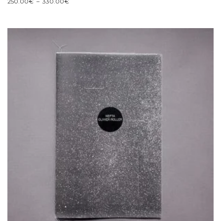
Plage
250.00
€
–
330.00
€
de
prix :
250.00€
à
330.00€