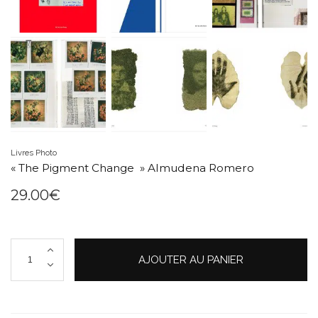
Livres Photo
« The Pigment Change » Almudena Romero
29.00
€
quantité
AJOUTER AU PANIER
de
"The
Pigment
Change