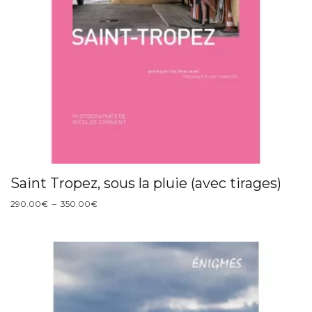
Saint Tropez, sous la pluie (avec tirages)
Plage
290.00
€
–
350.00
€
de
prix :
290.00€
à
350.00€