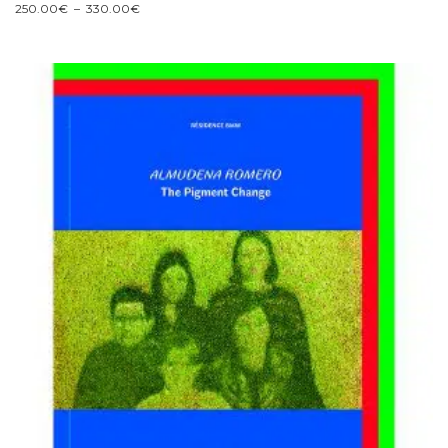
Plage
250.00
€
–
330.00
€
de
prix :
250.00€
à
330.00€