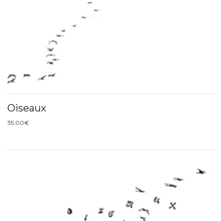
Oiseaux
35.00
€