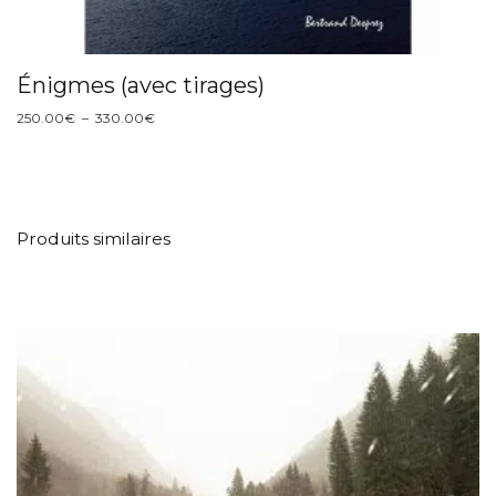
Énigmes (avec tirages)
Plage
250.00
€
–
330.00
€
de
prix :
250.00€
à
330.00€
Produits similaires