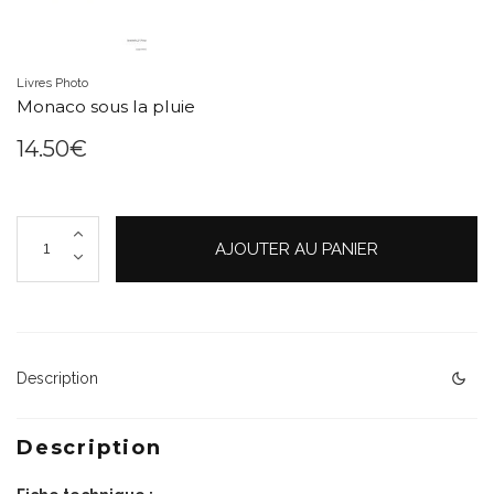
Livres Photo
Monaco sous la pluie
14.50
€
quantité
AJOUTER AU PANIER
de
Monaco
sous
la
pluie
Description
Description