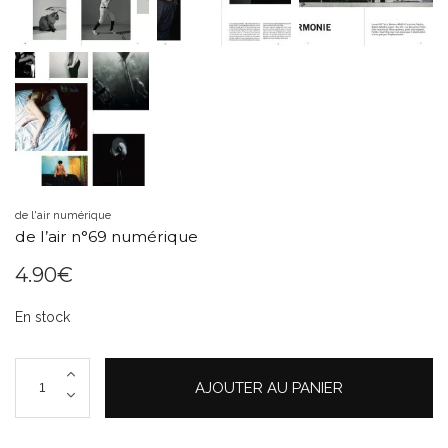
de l'air numérique
de l’air n°69 numérique
4.90
€
En stock
quantité
AJOUTER AU PANIER
de
de
l'air