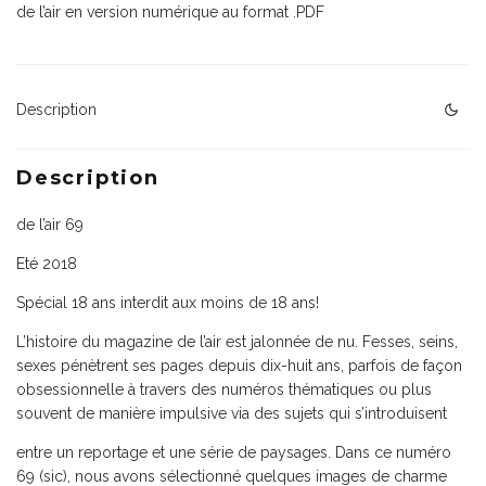
n°69
de l’air en version numérique au format .PDF
numérique
Description
Description
de l’air 69
Eté 2018
Spécial 18 ans interdit aux moins de 18 ans!
L’histoire du magazine de l’air est jalonnée de nu. Fesses, seins,
sexes pénètrent ses pages depuis dix-huit ans, parfois de façon
obsessionnelle à travers des numéros thématiques ou plus
souvent de manière impulsive via des sujets qui s’introduisent
entre un reportage et une série de paysages. Dans ce numéro
69 (sic), nous avons sélectionné quelques images de charme