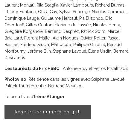
Laurent Monlaü, Rita Scaglia, Xavier Lambours, Richard Dumas,
Thierry Fontaine, Olivia Gay, Sylvia Schildge, Nicolas Comment,
Dominique Laugé, Guillaume Herbaut, Pia Elizondo, Eric
Oberdorff, Gilles Coulon, Floriane de Lassée, Nicolas Henry,
Grégoire Korganow, Bertrand Desprez, Patrick Swirc, Marcel
Bataillard, Florent Mattei, Alain Nogues, Olivier Roller, Pascal
Bastien, Frédéric Stucin, Mat Jacob, Philippe Guionie
,
Renaud
Monfourny, Jérôme Blin, Stéphane Lavoué, Elene Usdin, Bernard
Descamps.
Les lauréats du Prix HSBC
Antoine Bruy et Petros Efstathiadis
Photovino
Résidence dans les vignes avec Stéphane Lavoué,
Patrick Tournebœuf et Bertrand Meunier.
Le beau livre d’
Irène Attinger
Acheter ce numéro en .pdf