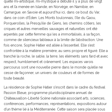
quête mi-artistique, mi-mystique a débuté il y a plus de vingt
ans et l’a menée en Islande, en Norvège, en Namibie, en
Camargue, en Savoie et aujourd’hui ici, dans ce bout du Var,
dans ce coin d’Éden. Les Monts toulonnais, l’île du Gaou,
Porquerolles, la Presqu’ile de Giens, les chemins côtiers, les
criques et autres merveilles sauvages et naturelles ont été
arpentés par cette femme qui les a immortalisés, à sa façon,
comme de silencieux tableaux à la limite de l’abstraction. Une
fois encore, Sophie Hatier est allée à l’essentiel. Elle s’est
confrontée à la matière première, au sens propre et figuré. Elle a
tranché la roche, le sable, la terre, les éléments sans fard et avec
respect, humblement et crânement. Les espaces varois
parcourus sont une nouvelle pierre dans le monde qu’elle ne
cesse de façonner, un univers de couleurs et de formes de
toute beauté.
La résidence de Sophie Hatier s’inscrit dans le cadre du festival
Passion Bleue, programme pluridisciplinaire annuel de
Châteauvallon-Liberté Scène nationale associant arts, sciences,
conférences, performances, représentations, expositions autour
d’un thème lié à la Méditerranée. Cette saison sera placée sous