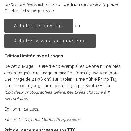
de l’air, des livres
est la maison d’édition de
médina
3, place
Charles-Félix, 06300 Nice
Acheter cet ouvrage
ou
Acheter la version numérique
Édition limitée avec tirages
De cet ouvrage, il a été tiré 10 exemplaires de tête numérotés,
accompagnés d’un tirage original* au format 30x40cm (pour
une image de 24×36 cm) sur papier Hahnemühle Photo Tag
ultra-smooth 300g, numéroté et signé par Sophie Hatier.
*Soit deux photographies différentes tirées chacune à 5
exemplaires.
Édition 1 :
Le Gaou
Édition 2 :
Cap des Mèdes, Porquerolles
Prix de lancement : 390 euros TTC