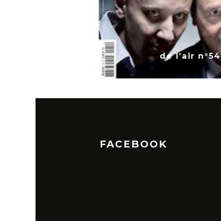
de l’air n°7
FACEBOOK